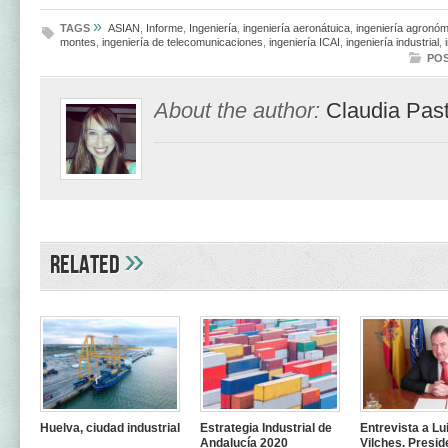
»
TAGS
ASIAN
,
Informe
,
Ingeniería
,
ingeniería aeronátuica
,
ingeniería agronóm
montes
,
ingeniería de telecomunicaciones
,
ingeniería ICAI
,
ingeniería industrial
,
POS
About the author:
Claudia Past
»
Related
Huelva, ciudad industrial
Estrategia Industrial de
Entrevista a Lu
Andalucía 2020
Vilches. Presid