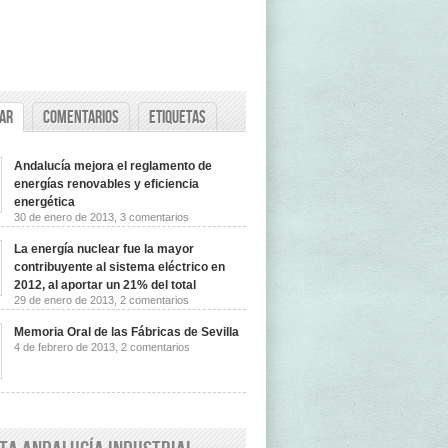
ar
Comentarios
Etiquetas
Andalucía mejora el reglamento de
energías renovables y eficiencia
energética
en
30 de enero de 2013,
3 comentarios
Andalucía
mejora
La energía nuclear fue la mayor
el
reglamento
contribuyente al sistema eléctrico en
de
2012, al aportar un 21% del total
energías
en
29 de enero de 2013,
2 comentarios
renovables
La
y
energía
eficiencia
Memoria Oral de las Fábricas de Sevilla
nuclear
energética
en
4 de febrero de 2013,
2 comentarios
fue
Memoria
la
Oral
mayor
de
contribuyente
las
al
Fábricas
sistema
de
eléctrico
Sevilla
en
2012,