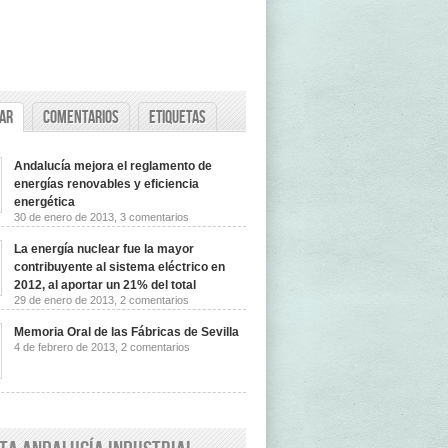
ar
Comentarios
Etiquetas
Andalucía mejora el reglamento de
energías renovables y eficiencia
energética
en
30 de enero de 2013,
3 comentarios
Andalucía
mejora
La energía nuclear fue la mayor
el
reglamento
contribuyente al sistema eléctrico en
de
2012, al aportar un 21% del total
energías
en
29 de enero de 2013,
2 comentarios
renovables
La
y
energía
eficiencia
Memoria Oral de las Fábricas de Sevilla
nuclear
energética
en
4 de febrero de 2013,
2 comentarios
fue
Memoria
la
Oral
mayor
de
contribuyente
las
al
Fábricas
sistema
de
eléctrico
Sevilla
en
2012,