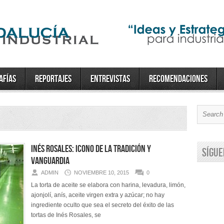
afías
Reportajes
Entrevistas
Recomendaciones
Inés Rosales: icono de la tradición y
Sígue
vanguardia
ADMIN
NOVIEMBRE 10, 2015
0
La torta de aceite se elabora con harina, levadura, limón,
ajonjolí, anís, aceite virgen extra y azúcar; no hay
ingrediente oculto que sea el secreto del éxito de las
tortas de Inés Rosales, se