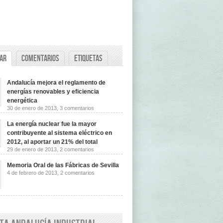
ar
Comentarios
Etiquetas
Andalucía mejora el reglamento de
energías renovables y eficiencia
energética
en
30 de enero de 2013,
3 comentarios
Andalucía
mejora
La energía nuclear fue la mayor
el
reglamento
contribuyente al sistema eléctrico en
de
2012, al aportar un 21% del total
energías
en
29 de enero de 2013,
2 comentarios
renovables
La
y
energía
eficiencia
Memoria Oral de las Fábricas de Sevilla
nuclear
energética
en
4 de febrero de 2013,
2 comentarios
fue
Memoria
la
Oral
mayor
de
contribuyente
las
al
Fábricas
sistema
de
eléctrico
Sevilla
en
2012,