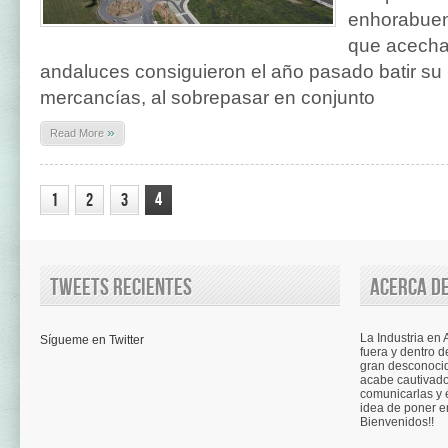
enhorabuena
que acecha
andaluces consiguieron el año pasado batir su 
mercancías, al sobrepasar en conjunto
»
Read More
4
1
2
3
Tweets recientes
Acerca de
La Industria en
Sígueme en Twitter
fuera y dentro d
gran desconocid
acabe cautivad
comunicarlas y é
idea de poner e
Bienvenidos!!